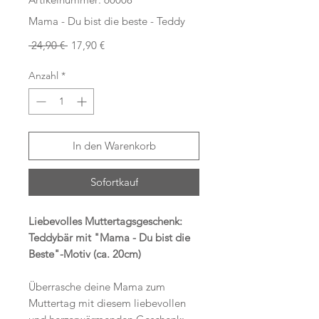
Mama - Du bist die beste - Teddy
Standardpreis
Sale-
 24,90 € 
17,90 €
Preis
Anzahl
*
In den Warenkorb
Sofortkauf
Liebevolles Muttertagsgeschenk:
Teddybär mit "Mama - Du bist die
Beste"-Motiv (ca. 20cm)
Überrasche deine Mama zum
Muttertag mit diesem liebevollen