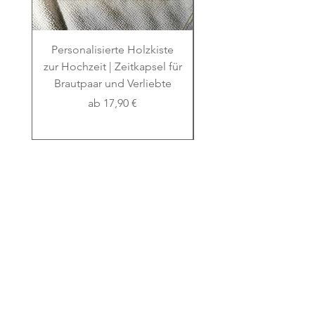
Personalisierte Holzkiste
Erinnerungsbox Ta
zur Hochzeit | Zeitkapsel für
Kommunion Konfirmat
Brautpaar und Verliebte
Gravur mit Zweigen
Sale-Preis
ab
17,90 €