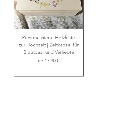
Personalisierte Holzkiste
Erinnerungsbox Ta
zur Hochzeit | Zeitkapsel für
Kommunion Konfirmat
Brautpaar und Verliebte
Gravur mit Zweigen
Sale-Preis
ab
17,90 €