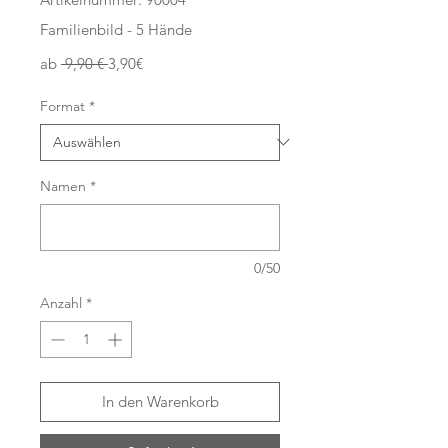
Familienbild - 5 Hände
Standardpreis
Sale-
ab
 9,90 € 
3,90€
Preis
Format
*
Namen
*
0/50
Anzahl
*
In den Warenkorb